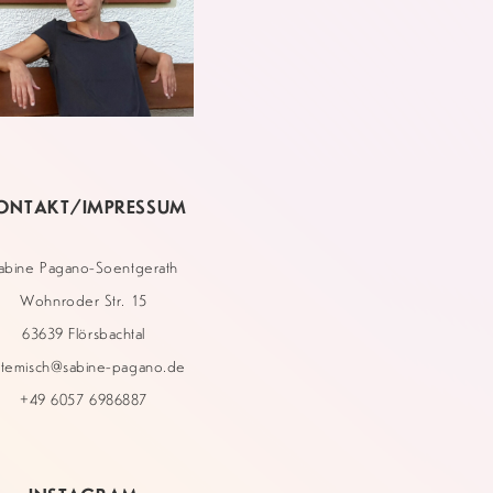
ONTAKT/IMPRESSUM
abine Pagano-Soentgerath
Wohnroder Str. 15
63639 Flörsbachtal
stemisch@sabine-pagano.de
+49 6057 6986887