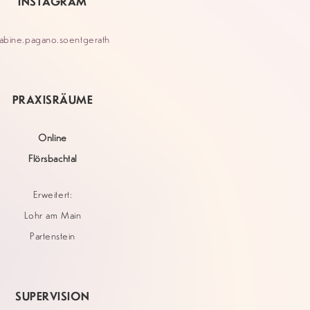
INSTAGRAM
abine.pagano.soentgerath
PRAXISRÄUME
Online
Flörsbachtal
Erweitert:
Lohr am Main
Partenstein
SUPERVISION