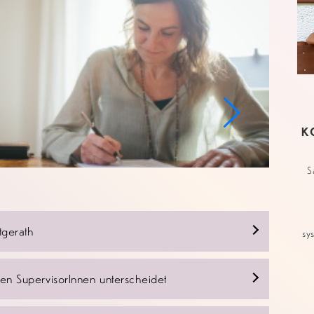
K
S
tgerath
sy
n SupervisorInnen unterscheidet